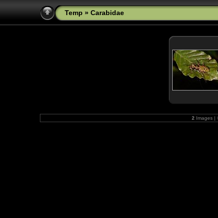
Temp
» Carabidae
2
Images |