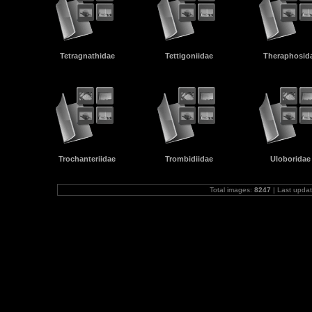
Tetragnathidae
Tettigoniidae
Theraphosid
Trochanteriidae
Trombidiidae
Uloboridae
Total images:
8247
| Last upda