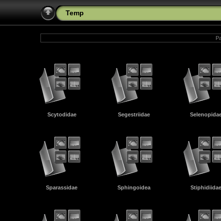
Temp
Pa
Scytodidae
Segestriidae
Selenopida
Sparassidae
Sphingoidea
Stiphidiida